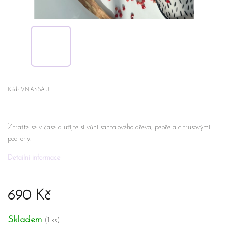
Kód:
VNASSAU
Ztraťte se v čase a užijte si vůni santalového dřeva, pepře a citrusovými
podtóny.
Detailní informace
690 Kč
Skladem
(1 ks)