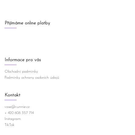
Přijímáme online platby
Informace pro vás
Obchodní podmínky
Podmínky ochrany osobních údajů
Kontakt
vase
@
vunnie.cz
+ 420 608 357 714
Instagram
TikTok