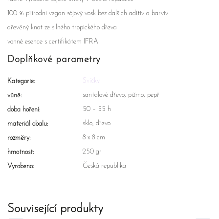
100 % přírodní vegan sójový vosk bez dalších aditiv a barviv
dřevěný knot ze silného tropického dřeva
vonné esence s certifikátem IFRA
Doplňkové parametry
Svíčky
Kategorie
:
santalové dřevo, pižmo, pepř
vůně
:
50 – 55 h
doba hoření
:
sklo, dřevo
materiál obalu
:
8 x 8 cm
rozměry
:
250 gr
hmotnost
:
Česká republika
Vyrobeno
:
Související produkty